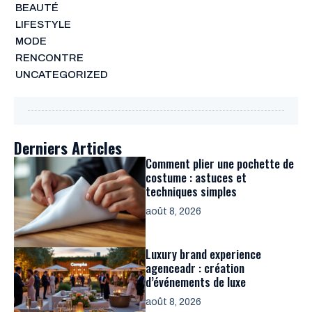
BEAUTÉ
LIFESTYLE
MODE
RENCONTRE
UNCATEGORIZED
Derniers Articles
Comment plier une pochette de
costume : astuces et
techniques simples
août 8, 2026
Luxury brand experience
agenceadr : création
d’événements de luxe
août 8, 2026