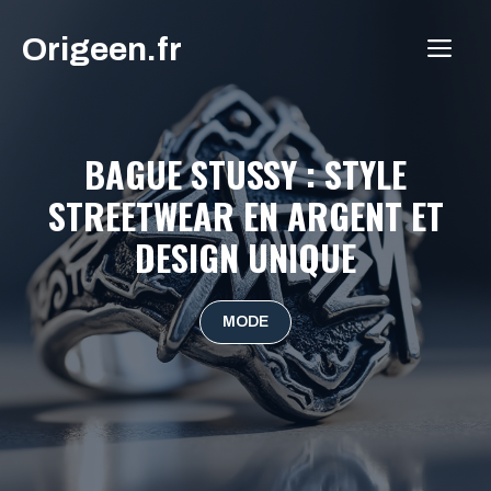
Aller
Origeen.fr
au
ME
contenu
BAGUE STUSSY : STYLE
STREETWEAR EN ARGENT ET
DESIGN UNIQUE
MODE