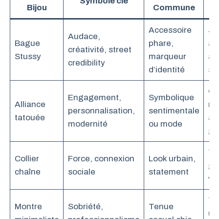
Symbole clé
Pu
Bijou
Commune
Accessoire
Je
Audace,
Bague
phare,
ad
créativité, street
Stussy
marqueur
am
credibility
d’identité
st
Co
Engagement,
Symbolique
Alliance
mo
personnalisation,
sentimentale
tatouée
av
modernité
ou mode
ga
To
Collier
Force, connexion
Look urbain,
ge
chaîne
sociale
statement
va
Tr
Montre
Sobriété,
Tenue
ur