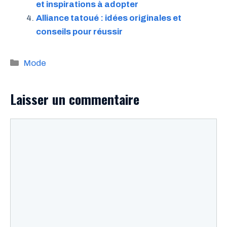
et inspirations à adopter
Alliance tatoué : idées originales et
conseils pour réussir
Catégories
Mode
Laisser un commentaire
Commentaire