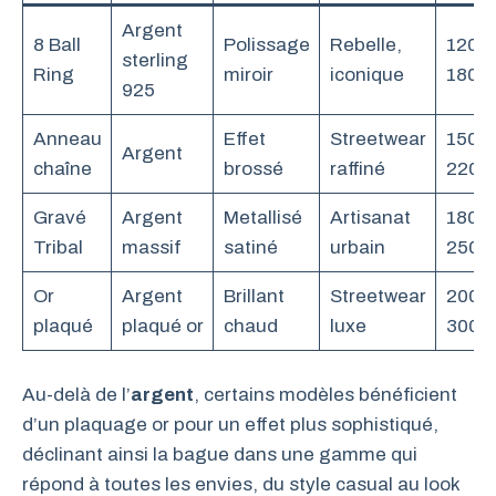
Argent
8 Ball
Polissage
Rebelle,
120 –
sterling
Ring
miroir
iconique
180
925
Anneau
Effet
Streetwear
150 –
Argent
chaîne
brossé
raffiné
220
Gravé
Argent
Metallisé
Artisanat
180 –
Tribal
massif
satiné
urbain
250
Or
Argent
Brillant
Streetwear
200 –
plaqué
plaqué or
chaud
luxe
300
Au-delà de l’
argent
, certains modèles bénéficient
d’un plaquage or pour un effet plus sophistiqué,
déclinant ainsi la bague dans une gamme qui
répond à toutes les envies, du style casual au look