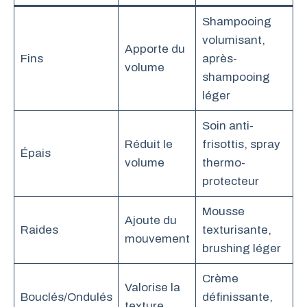
Shampooing
volumisant,
Apporte du
Fins
après-
volume
shampooing
léger
Soin anti-
Réduit le
frisottis, spray
Épais
volume
thermo-
protecteur
Mousse
Ajoute du
Raides
texturisante,
mouvement
brushing léger
Crème
Valorise la
Bouclés/Ondulés
définissante,
texture