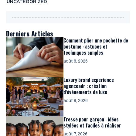
UNCATEGORIZED
Derniers Articles
Comment plier une pochette de
costume : astuces et
techniques simples
août 8, 2026
Luxury brand experience
agenceadr : création
d’événements de luxe
août 8, 2026
Tresse pour garçon : idées
stylées et faciles à réaliser
août 7, 2026