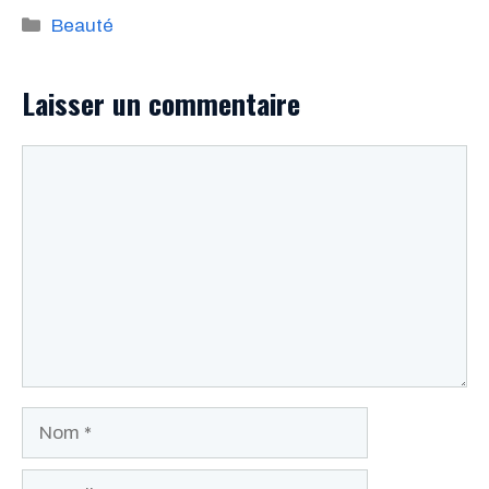
Catégories
Beauté
Laisser un commentaire
Commentaire
Nom
E-