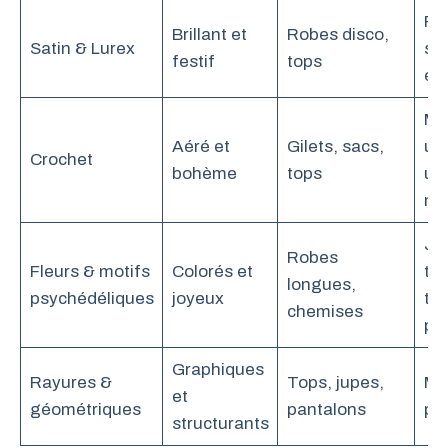
Par
Brillant et
Robes disco,
Satin & Lurex
soi
festif
tops
év
Mi
Aéré et
Gilets, sacs,
un 
Crochet
bohème
tops
un
mo
Jou
Robes
Fleurs & motifs
Colorés et
tot
longues,
psychédéliques
joyeux
te
chemises
po
Graphiques
Rayures &
Tops, jupes,
Mi
et
géométriques
pantalons
pi
structurants