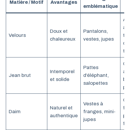
Matière / Motif
Avantages
emblématique
As
av
Doux et
Pantalons,
Velours
tei
chaleureux
vestes, jupes
ca
ter
Cu
Pattes
Intemporel
av
Jean brut
d’éléphant,
et solide
br
salopettes
pa
Ose
Vestes à
Naturel et
fr
Daim
franges, mini-
authentique
pou
jupes
fol