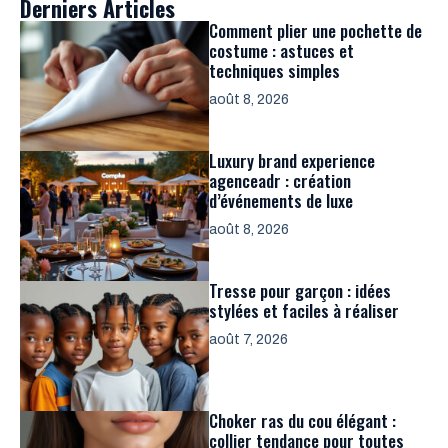
Derniers Articles
Comment plier une pochette de
costume : astuces et
techniques simples
août 8, 2026
Luxury brand experience
agenceadr : création
d’événements de luxe
août 8, 2026
Tresse pour garçon : idées
stylées et faciles à réaliser
août 7, 2026
Choker ras du cou élégant :
collier tendance pour toutes